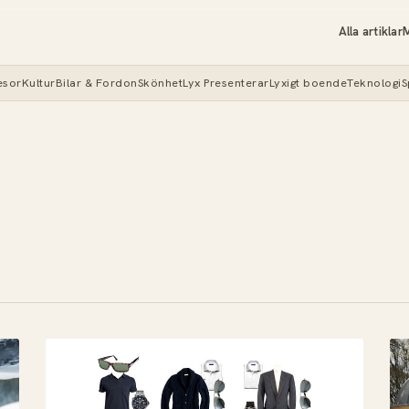
Alla artiklar
M
esor
Kultur
Bilar & Fordon
Skönhet
Lyx Presenterar
Lyxigt boende
Teknologi
S