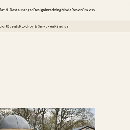
at & Restauranger
Design
Inredning
Mode
Resor
Om oss
port
Events
Klockor & Smycken
Kändisar