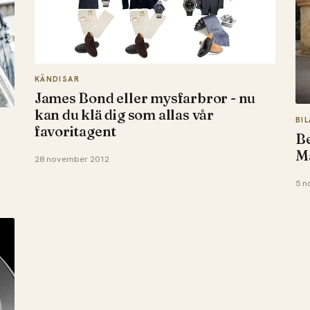
KÄNDISAR
James Bond eller mysfarbror - nu
kan du klä dig som allas vår
BI
favoritagent
Be
M
28 november 2012
5 n