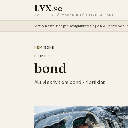
LYX
.
se
SVERIGES NÄTMAGASIN FÖR LIVSNJUTARE
Mat & Restauranger
Design
Inredning
Vin & Sprit
Mode
R
HEM
/
BOND
ETIKETT
bond
Allt vi skrivit om bond - 4 artiklar.