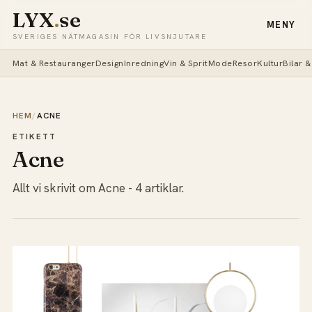
LYX
.
se
MENY
SVERIGES NÄTMAGASIN FÖR LIVSNJUTARE
Mat & Restauranger
Design
Inredning
Vin & Sprit
Mode
Resor
Kultur
Bilar 
HEM
/
ACNE
ETIKETT
Acne
Allt vi skrivit om Acne - 4 artiklar.