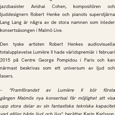
jazzbasister Avishai Cohen, kompositören och
ljuddesignern Robert Henke och pianots superstjärna
Lang Lang är några av de stora namnen som inleder
konsertsäsongen i Malmö Live.
Den tyske artisten Robert Henkes audiovisuella
totalupplevelse Lumière II hade världspremiär i februari
2015 på Centre George Pompidou i Paris och kan
närmast beskrivas som ett universum av ljud och
lasers.
–
"Framförandet av Lumière II blir första
gången Malmös nya konsertsal får möjlighet att visa
upp stora delar av sin fantastiska tekniska kapacitet
vad gäller både ljud och ljus"
, berättar Karin Karlsson,