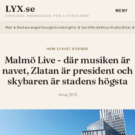
LYX
.
se
MENY
SVERIGES NÄTMAGASIN FÖR LIVSNJUTARE
Mat & Restauranger
Design
Inredning
Vin & Sprit
Mode
Resor
Kultur
Bilar 
HEM
/
LYXIGT BOENDE
Malmö Live - där musiken är
navet, Zlatan är president och
skybaren är stadens högsta
4 maj 2015