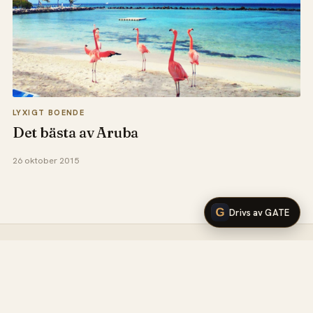
LYXIGT BOENDE
Det bästa av Aruba
26 oktober 2015
Drivs av GATE
LYX
.
se
Sedan 2012 skriver vi om det vackra livet:
design, mat, mode, resor, vin och allt