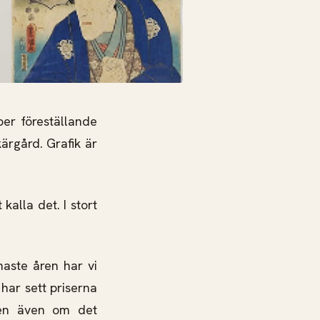
per föreställande
ärgård. Grafik är
 kalla det. I stort
aste åren har vi
 har sett priserna
husen även om det