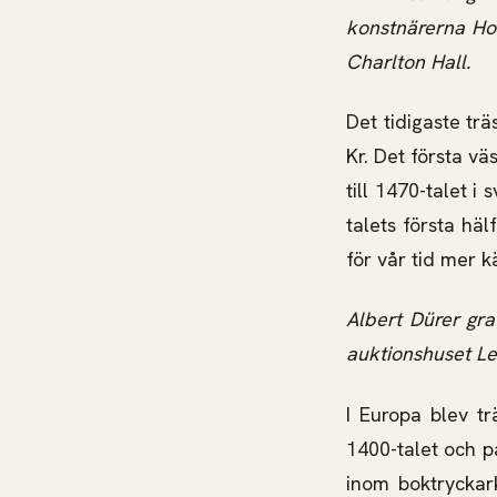
konstnärerna Hok
Charlton Hall.
Det tidigaste trä
Kr. Det första vä
till 1470-talet i
talets första hä
för vår tid mer
Albert Dürer gra
auktionshuset Le
I Europa blev tr
1400-talet och på
inom boktryckark