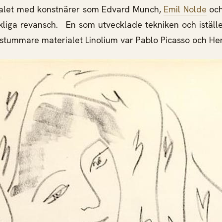
talet med konstnärer som Edvard Munch,
Emil Nolde
och
erkliga revansch. En som utvecklade tekniken och iställ
h stummare materialet Linolium var Pablo Picasso och Hen