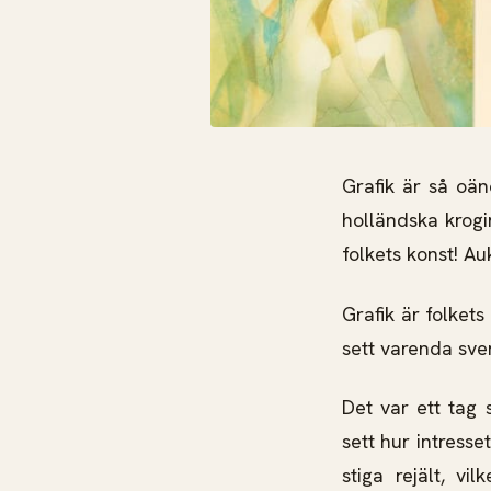
Grafik är så oän
holländska krogin
folkets konst! Au
Grafik är folkets 
sett varenda sve
Det var ett tag
sett hur intresse
stiga rejält, vi