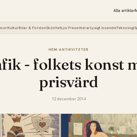
Alla artiklar
M
esor
Kultur
Bilar & Fordon
Skönhet
Lyx Presenterar
Lyxigt boende
Teknologi
S
HEM
/
ANTIKVITETER
fik - folkets konst 
prisvärd
12 december 2014