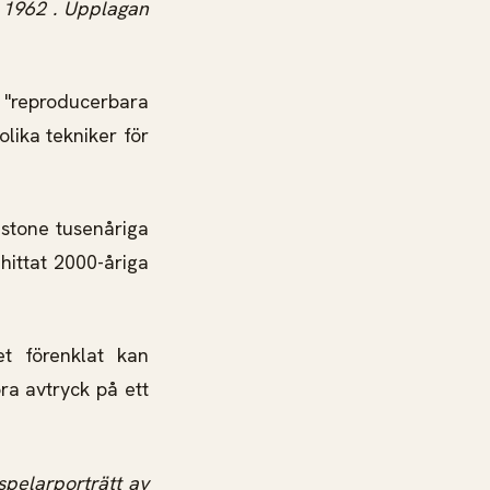
n 1962 . Upplagan
 "reproducerbara
olika tekniker för
nstone tusenåriga
hittat 2000-åriga
et förenklat kan
ra avtryck på ett
pelarporträtt av