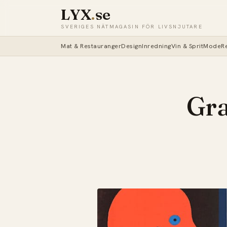
LYX
.
se
SVERIGES NÄTMAGASIN FÖR LIVSNJUTARE
Mat & Restauranger
Design
Inredning
Vin & Sprit
Mode
R
Gra