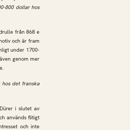
00-800 dollar hos
ldrulle från 868 e
 motiv och är fram
anligt under 1700-
en även genom mer
e.
s hos det franska
Dürer i slutet av
ch används flitigt
ntresset och inte