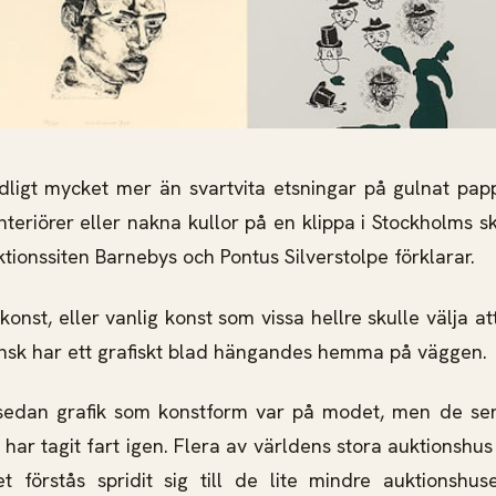
dligt mycket mer än svartvita etsningar på gulnat pap
teriörer eller nakna kullor på en klippa i Stockholms sk
ktionssiten Barnebys och Pontus Silverstolpe förklarar.
konst, eller vanlig konst som vissa hellre skulle välja att
nsk har ett grafiskt blad hängandes hemma på väggen.
 sedan grafik som konstform var på modet, men de sen
t har tagit fart igen. Flera av världens stora auktionshus
lket förstås spridit sig till de lite mindre auktions