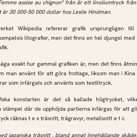
Femme assise au chignon" från är ett linoliumtryck frå
t är 30 000-50 000 dollar hos Leslie Hindman.
verket Wikipedia refererar grafik ursprungligen till
xempelvis litografier, men det finns en hel djungel med 
fik.
 säga exakt hur gammal grafiken är, men det finns åtmi
om man använt för att göra frottage, liksom man i Kina 
rar som infärgats och använts som textiltryck.
iska konstarten är det så kallade högtrycket, vilk
 stämpel där de upphöjda partierna infärgas för att gö
yck räknas t e x träsnitt, trägravyr, metallsnitt e t c.
japanska träsnitt , bland annat innehållande skådes