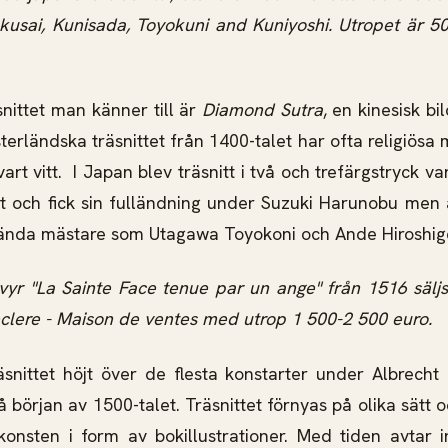
usai, Kunisada, Toyokuni and Kuniyoshi. Utropet är 5
snittet man känner till är
Diamond Sutra
, en kinesisk bi
sterländska träsnittet från 1400-talet har ofta religiösa
 svart vitt. I Japan blev träsnitt i två och trefärgstryck v
lft och fick sin fulländning under Suzuki Harunobu m
 kända mästare som Utagawa Toyokoni och Ande Hiroshig
vyr "La Sainte Face tenue par un ange" från 1516 sälj
clere - Maison de ventes med utrop 1 500-2 500 euro.
äsnittet höjt över de flesta konstarter under Albrecht 
 början av 1500-talet. Träsnittet förnyas på olika sätt o
onsten i form av bokillustrationer. Med tiden avtar i