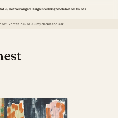
at & Restauranger
Design
Inredning
Mode
Resor
Om oss
port
Events
Klockor & Smycken
Kändisar
mest