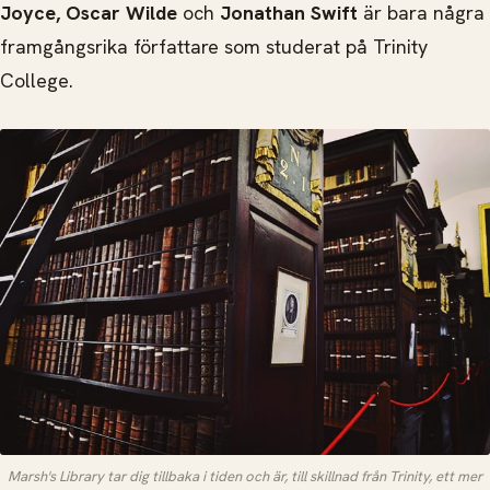
Joyce, Oscar Wilde
och
Jonathan Swift
är bara några
framgångsrika författare som studerat på Trinity
College.
Marsh's Library tar dig tillbaka i tiden och är, till skillnad från Trinity, ett mer