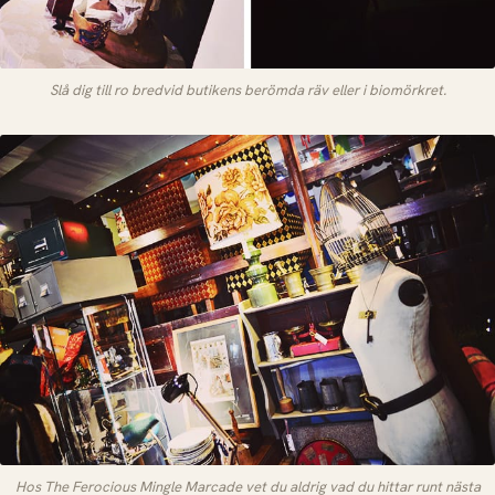
Slå dig till ro bredvid butikens berömda räv eller i biomörkret.
Hos The Ferocious Mingle Marcade vet du aldrig vad du hittar runt nästa