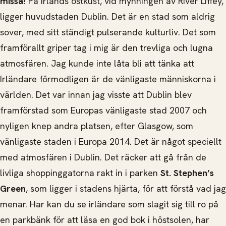
missa!
På Irlands östkust, vid mynningen av River Liffey,
ligger huvudstaden Dublin. Det är en stad som aldrig
sover, med sitt ständigt pulserande kulturliv. Det som
framförallt griper tag i mig är den trevliga och lugna
atmosfären. Jag kunde inte låta bli att tänka att
Irländare förmodligen är de vänligaste människorna i
världen. Det var innan jag visste att Dublin blev
framförstad som Europas vänligaste stad 2007 och
nyligen knep andra platsen, efter Glasgow, som
vänligaste staden i Europa 2014. Det är något speciellt
med atmosfären i Dublin. Det räcker att gå från de
livliga shoppinggatorna rakt in i parken
St. Stephen’s
Green
, som ligger i stadens hjärta, för att förstå vad jag
menar. Har kan du se irländare som slagit sig till ro på
en parkbänk för att läsa en god bok i höstsolen, har