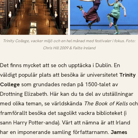
Trinity College, vacker miljö och en hel månad med festivaler i fokus. Foto:
Chris Hill 2009 & Failte Ireland
Det finns mycket att se och upptäcka i Dublin. En
väldigt populär plats att besöka är universitetet
Trinity
College
som grundades redan på 1500-talet av
Drottning Elizabeth. Här kan du ta del av utställningar
med olika teman, se världskända
The Book of Kells
och
framförallt besöka det sagolikt vackra biblioteket (i
sann Harry Potter-anda). Värt att nämna är att Irland
har en imponerande samling författarnamn.
James