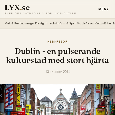
LYX
.
se
MENY
SVERIGES NÄTMAGASIN FÖR LIVSNJUTARE
Mat & Restauranger
Design
Inredning
Vin & Sprit
Mode
Resor
Kultur
Bilar 
HEM
/
RESOR
Dublin - en pulserande
kulturstad med stort hjärta
13 oktober 2014