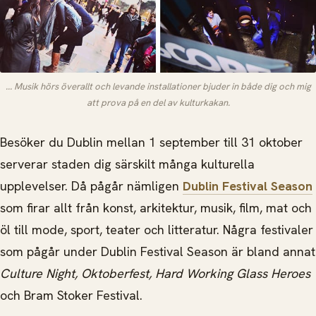
... Musik hörs överallt och levande installationer bjuder in både dig och mig
att prova på en del av kulturkakan.
Besöker du Dublin mellan 1 september till 31 oktober
serverar staden dig särskilt många kulturella
upplevelser. Då pågår nämligen
Dublin Festival Season
som firar allt från konst, arkitektur, musik, film, mat och
öl till mode, sport, teater och litteratur. Några festivaler
som pågår under Dublin Festival Season är bland annat
Culture Night, Oktoberfest, Hard Working Glass Heroes
och Bram Stoker Festival.