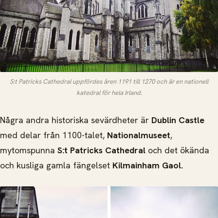
S:t Patricks Cathedral uppfördes åren 1191 till 1270 och är en nationell
katedral för hela Irland.
Några andra historiska sevärdheter är
Dublin Castle
med delar från 1100-talet,
Nationalmuseet
,
mytomspunna
S:t Patricks Cathedral
och det ökända
och kusliga gamla fängelset
Kilmainham Gaol.