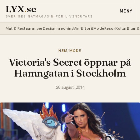
LYX
.
se
MENY
SVERIGES NÄTMAGASIN FÖR LIVSNJUTARE
Mat & Restauranger
Design
Inredning
Vin & Sprit
Mode
Resor
Kultur
Bilar 
HEM
/
MODE
Victoria's Secret öppnar på
Hamngatan i Stockholm
28 augusti 2014