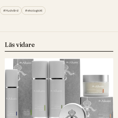
#Hudvård
#ekologiskt
Läs vidare