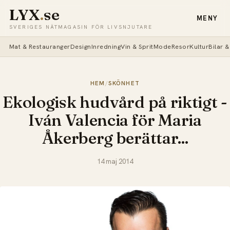
LYX
.
se
MENY
SVERIGES NÄTMAGASIN FÖR LIVSNJUTARE
Mat & Restauranger
Design
Inredning
Vin & Sprit
Mode
Resor
Kultur
Bilar 
HEM
/
SKÖNHET
Ekologisk hudvård på riktigt -
Iván Valencia för Maria
Åkerberg berättar...
14 maj 2014