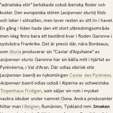
"adriatiska stör" befolkade också iberiska floder och
kuster. Den europeiska stören (
acipenser sturio
) föds
och leker i sötvatten, men lever resten av sitt liv i havet.
En gång i tiden hade den ett stort utbredningsområde
men idag finns bara ett bestånd kvar i floden Garonne i
sydvästra Frankrike. Det är precis där, nära Bordeaux,
som
Sturia
producerar sin "Caviar d'Aquitaine" av
acipenser sturio
. Garonne har sin källa mitt i hjärtat av
Pyrénéerna, i Val d'Aran. Där odlas sibirisk stör
(
acipenser baerii
) av nykomlingen
Caviar des Pyrénées
.
Acipenser baerii
odlas också i Alperna av schweiziska
Tropenhaus Frutigen
, som säljer sin rom i mycket
vackra iskuber under namnet Oona. Andra producenter
hittar man i
Belgien
, Rumänien, Tyskland mm.
Smaken