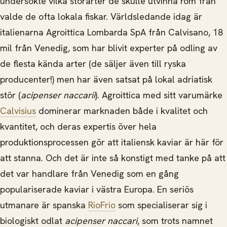
undersökte vilka störarter de skulle utvinna rom från
valde de ofta lokala fiskar. Världsledande idag är
italienarna Agroittica Lombarda SpA från Calvisano, 18
mil från Venedig, som har blivit experter på odling av
de flesta kända arter (de säljer även till ryska
producenter!) men har även satsat på lokal adriatisk
stör (
acipenser naccarii
). Agroittica med sitt varumärke
Calvisius
dominerar marknaden både i kvalitet och
kvantitet, och deras expertis över hela
produktionsprocessen gör att italiensk kaviar är här för
att stanna. Och det är inte så konstigt med tanke på att
det var handlare från Venedig som en gång
populariserade kaviar i västra Europa. En seriös
utmanare är spanska
RioFrio
som specialiserar sig i
biologiskt odlat
acipenser naccari
, som trots namnet