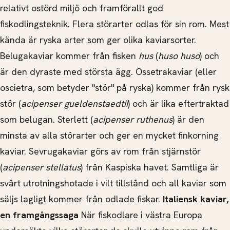
relativt ostörd miljö och framförallt god
fiskodlingsteknik. Flera störarter odlas för sin rom. Mest
kända är ryska arter som ger olika kaviarsorter.
Belugakaviar kommer från fisken
hus
(
huso huso
) och
är den dyraste med största ägg. Ossetrakaviar (eller
oscietra, som betyder "stör" på ryska) kommer från rysk
stör (
acipenser gueldenstaedtii
) och är lika eftertraktad
som belugan. Sterlett (
acipenser ruthenus
) är den
minsta av alla störarter och ger en mycket finkorning
kaviar. Sevrugakaviar görs av rom från stjärnstör
(
acipenser stellatus
) från Kaspiska havet. Samtliga är
svårt utrotningshotade i vilt tillstånd och all kaviar som
säljs lagligt kommer från odlade fiskar.
Italiensk kaviar,
en framgångssaga
När fiskodlare i västra Europa