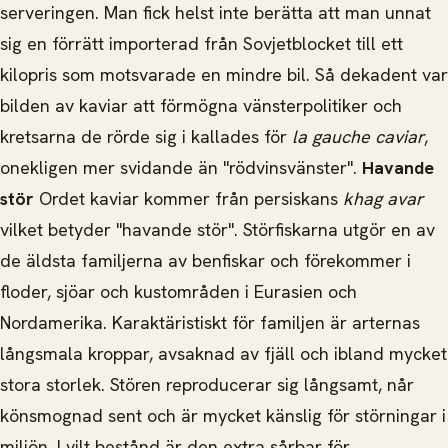
serveringen.
Man fick helst inte berätta att man unnat
sig en förrätt importerad från Sovjetblocket till ett
kilopris som motsvarade en mindre bil. Så dekadent var
bilden av kaviar att förmögna vänsterpolitiker och
kretsarna de rörde sig i kallades för
la gauche caviar
,
onekligen mer svidande än "rödvinsvänster".
Havande
stör
Ordet kaviar kommer från persiskans
khag avar
vilket betyder "havande stör". Störfiskarna utgör en av
de äldsta familjerna av benfiskar och förekommer i
floder, sjöar och kustområden i Eurasien och
Nordamerika. Karaktäristiskt för familjen är arternas
långsmala kroppar, avsaknad av fjäll och ibland mycket
stora storlek. Stören reproducerar sig långsamt, når
könsmognad sent och är mycket känslig för störningar i
miljön. I vilt bestånd är den extra sårbar för