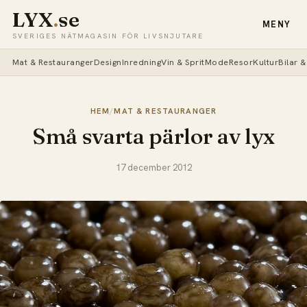
LYX
.
se
MENY
SVERIGES NÄTMAGASIN FÖR LIVSNJUTARE
Mat & Restauranger
Design
Inredning
Vin & Sprit
Mode
Resor
Kultur
Bilar 
HEM
/
MAT & RESTAURANGER
Små svarta pärlor av lyx
17 december 2012