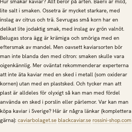
Hur smakar kaviar? Allt beror på arten. Baerii är mild,
lite salt i smaken. Ossetra är mycket starkare, med
inslag av citrus och trä. Sevrugas små korn har en
delikat lite jodaktig smak, med inslag av grön valnöt.
Belugas stora ägg är krämiga och smöriga med en
eftersmak av mandel. Men oavsett kaviarsorten bör
man inte blanda den med citron: smaken skulle vara
oigenkännlig. Mer oväntat rekommenderar experterna
att inte äta kaviar med en sked i metall (som oxiderar
kornen) utan med en plastsked. Och tycker man att
plast är alldeles för olyxigt så kan man med fördel
använda en sked i porslin eller pärlemor. Var kan man
köpa kaviar i Sverige? Här är några länkar (komplettera
gärna):
caviarbolaget.se
blackcaviar.se
rossini-shop.com