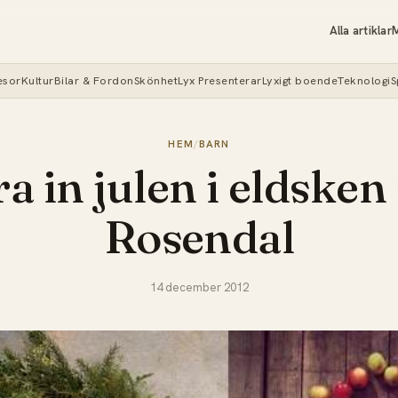
Alla artiklar
M
esor
Kultur
Bilar & Fordon
Skönhet
Lyx Presenterar
Lyxigt boende
Teknologi
S
HEM
/
BARN
ra in julen i eldsken
Rosendal
14 december 2012