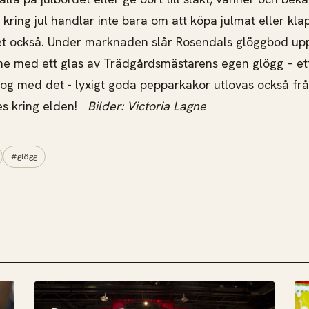
kring jul handlar inte bara om att köpa julmat eller kla
net också. Under marknaden slår Rosendals glöggbod up
e med ett glas av Trädgårdsmästarens egen glögg – ett 
og med det - lyxigt goda pepparkakor utlovas också fr
ses kring elden!
Bilder: Victoria Lagne
#glögg