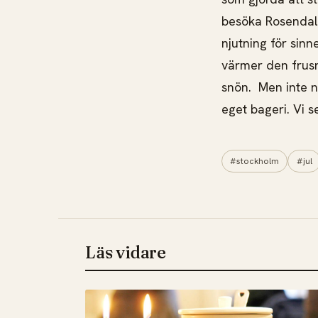
besöka Rosendal 
njutning för sin
värmer den frusn
snön. Men inte n
eget bageri. Vi 
#stockholm
#jul
Läs vidare