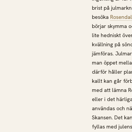
brist på julmark
besöka
Rosendal
börjar skymma oc
lite hedniskt över
kvällning på sön
jämföras. Julma
man öppet mellan
därför håller pl
kallt kan går fö
med att lämna Ros
eller i det härli
användas och när
Skansen. Det kan
fyllas med julen