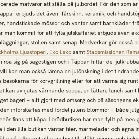
cerade matvaror att ställa på julbordet. För den som är
klappar erbjuds det även fårskinn, keramik, och handstöp
ker, handstickade mössor och vantar samt barnkläder fr
ar man kommit för att fylla julskafferiet erbjuds även eko
inläggningar, stollen samt senap. Medverkar gör också 
ckholms Ljusstöperi
,
Eko Leko
samt
Stadsmissionen Rem
n roa sig på sagostigen och i Täppan hittar de julkrub
ill kan man också lämna en julönskning i det tindrande
besökarna för korvgrillning eller för att värma sig runt
éet kan avnjutas värmande soppa, en lättare lunch samt 
get bageri – allt gjort med omsorg och på säsongens ek
boden införskaffas med fördel julens blommor - både jul
behör finns att köpa. I brödbutiken har man fyllt på med
a i den lilla butiken väntar téer, marmelader och egna i
älla på julbordet eller ge bort till släkt, vänner och bek