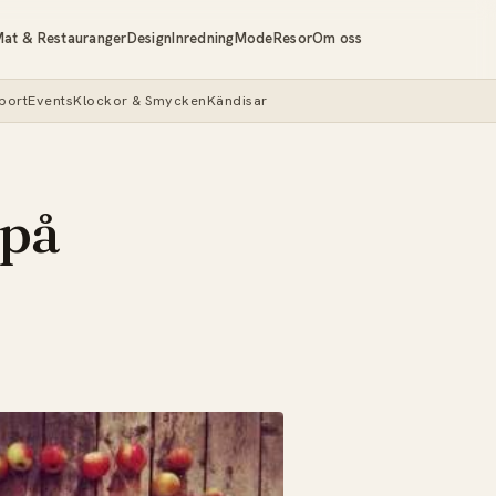
at & Restauranger
Design
Inredning
Mode
Resor
Om oss
port
Events
Klockor & Smycken
Kändisar
 på