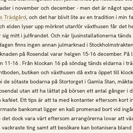
nader i november och december - men det är något spec
s Trädgård
, och det har blivit lite av en tradition i min f
h elden lyser upp mörkret utanför växthusen får det h
 sig mitt i julfirandet. Och när ljusinstallationerna tänds
dagen finns ingen annan julmarknad i Stockholmstrakte
rknaden på Rosendal varar helgen 15-16 december. På 
 11-16 . Från klockan 16 på söndag tänds eldarna i tr
antboden, butiken och växthusen då extra öppet till kloc
rbi de sötaste bodarna på Stortorget i Gamla Stan, mäkta
endal utan att ha lättat på börsen ett antal gånger i de
ga kaféet. Ett tips är att ta med kontanter eftersom kort i
maste bankomat ligger en kall promenad bort vid ingån
 det dock vara värt eftersom arrangörerna lovar att väx
s vackraste ting samt att besökare kan botanisera bland