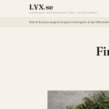
LYX
.
se
SVERIGES NÄTMAGASIN FÖR LIVSNJUTARE
Mat & Restauranger
Design
Inredning
Vin & Sprit
Mode
R
Fi