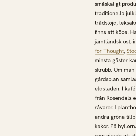
småskaligt produ
traditionella jul
trådslöjd, leksa
finns att köpa. H
jämtländsk ost, 
for Thought
,
Sto
minsta gäster ka
skrubb. Om man v
gårdsplan samlas 
eldstaden. I kaf
från Rosendals e
råvaror. I plant
andra gröna till
kakor. På hyllorn
som gjorda att st