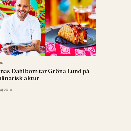
RN
onas Dahlbom tar Gröna Lund på
linarisk åktur
aj 2016