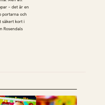
ppar – det är en
p portarna och
säkert kort i
ån Rosendals