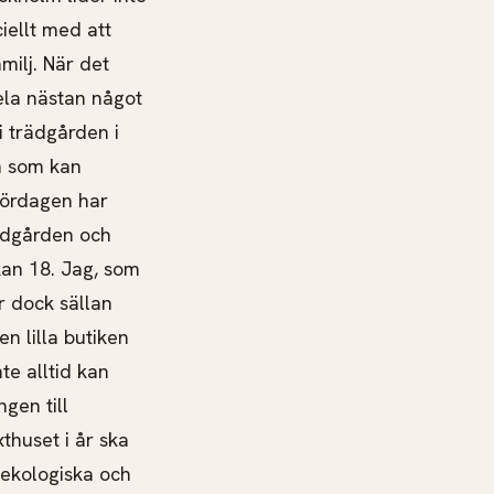
iellt med att
amilj. När det
ela nästan något
 i trädgården i
n som kan
lördagen har
ädgården och
kan 18. Jag, som
r dock sällan
n lilla butiken
nte alltid kan
gen till
thuset i år ska
 ekologiska och