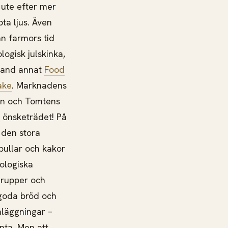
 ute efter mer
ta ljus. Även
ån farmors tid
logisk julskinka,
bland annat
Food
ake
. Marknadens
ban och Tomtens
 önsketrädet! På
 den stora
bullar och kakor
ologiska
grupper och
 goda bröd och
nläggningar –
anta. Men att