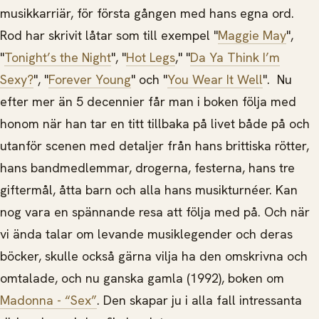
musikkarriär, för första
gången med hans egna ord.
Rod har skrivit låtar som till exempel "
Maggie May
",
"
Tonight’s the Night
", "
Hot Legs
," "
Da Ya Think I’m
Sexy?
", "
Forever Young
" och "
You Wear It Well
". Nu
efter mer än 5 decennier får man i boken följa med
honom när han tar en titt tillbaka på livet både på och
utanför scenen med detaljer från hans brittiska rötter,
hans bandmedlemmar, drogerna, festerna, hans tre
giftermål, åtta barn och alla hans musikturnéer. Kan
nog vara en spännande resa att följa med på. Och när
vi ända talar om levande musiklegender och deras
böcker, skulle också gärna vilja ha den omskrivna och
omtalade, och nu ganska gamla (1992), boken om
Madonna - “Sex”
. Den skapar ju i alla fall intressanta