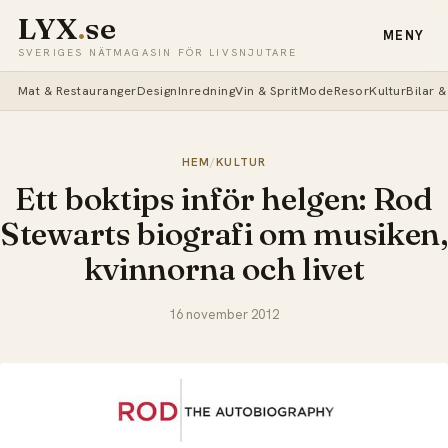
LYX
.
se
MENY
SVERIGES NÄTMAGASIN FÖR LIVSNJUTARE
Mat & Restauranger
Design
Inredning
Vin & Sprit
Mode
Resor
Kultur
Bilar 
HEM
/
KULTUR
Ett boktips inför helgen: Rod
Stewarts biografi om musiken,
kvinnorna och livet
16 november 2012