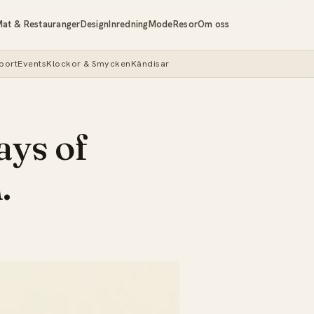
at & Restauranger
Design
Inredning
Mode
Resor
Om oss
port
Events
Klockor & Smycken
Kändisar
ays of
.