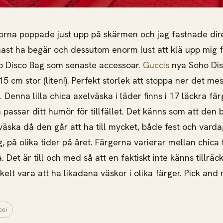
rna poppade just upp på skärmen och jag fastnade dire
nast ha begär och dessutom enorm lust att klä upp mig
ho Disco Bag som senaste accessoar.
Guccis
nya Soho Dis
15 cm stor (liten!). Perfekt storlek att stoppa ner det
mes
 Denna lilla chica axelväska i läder finns i 17 läckra fär
 passar ditt humör för tillfället. Det känns som att den 
väska då den går att ha till mycket, både fest och vard
, på olika tider på året. Färgerna varierar mellan chica
. Det är till och med så att en faktiskt inte känns tillräckl
nkelt vara att ha likadana väskor i olika färger. Pick and
ci