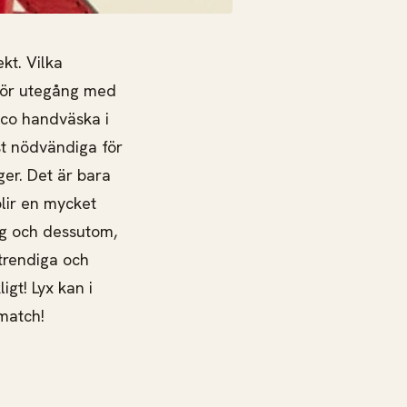
kt. Vilka
 för utegång med
co handväska i
t nödvändiga för
ger. Det är bara
blir en mycket
ag och dessutom,
 trendiga och
igt! Lyx kan i
 match!