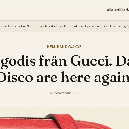
Alla artiklar
M
esor
Kultur
Bilar & Fordon
Skönhet
Lyx Presenterar
Lyxigt boende
Teknologi
S
HEM
/
HANDVÄSKOR
odis från Gucci. D
Disco are here again
9 november 2012