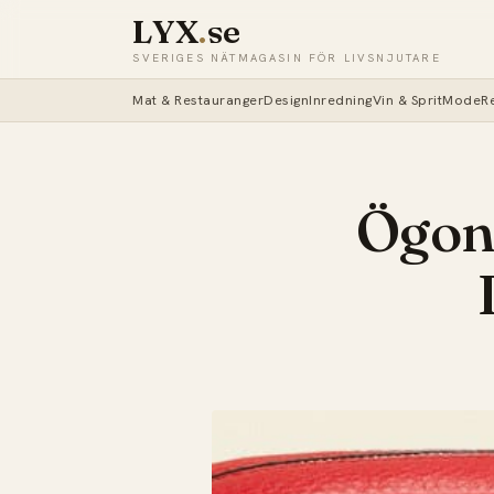
LYX
.
se
SVERIGES NÄTMAGASIN FÖR LIVSNJUTARE
Mat & Restauranger
Design
Inredning
Vin & Sprit
Mode
R
Ögong