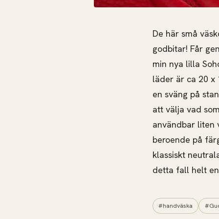
De här små väsko
godbitar! Får ge
min nya lilla So
läder är ca 20 x 
en sväng på stan.
att välja vad som
användbar liten 
beroende på färg
klassiskt neutrala
detta fall helt e
#handväska
#Guc