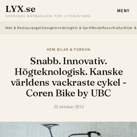
LYX
.
se
MENY
SVERIGES NÄTMAGASIN FÖR LIVSNJUTARE
Mat & Restauranger
Design
Inredning
Vin & Sprit
Mode
Resor
Kultur
Bilar 
HEM
/
BILAR & FORDON
Snabb. Innovativ.
Högteknologisk. Kanske
världens vackraste cykel -
Coren Bike by UBC
22 oktober 2012