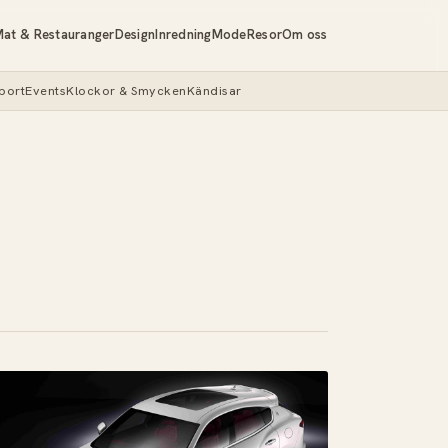
at & Restauranger
Design
Inredning
Mode
Resor
Om oss
port
Events
Klockor & Smycken
Kändisar