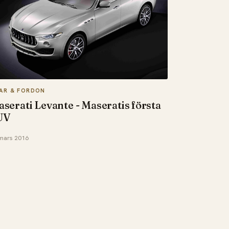
LAR & FORDON
serati Levante - Maseratis första
UV
mars 2016