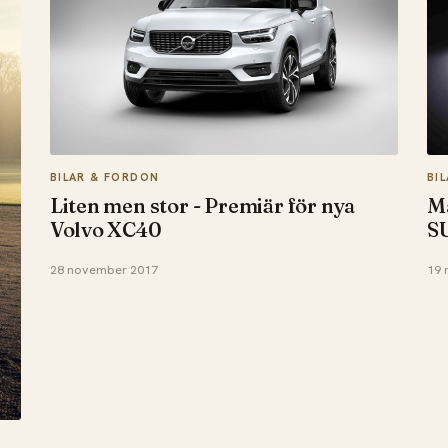
BILAR & FORDON
BI
Liten men stor - Premiär för nya
Ma
Volvo XC40
S
28 november 2017
19 