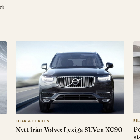
d:
BI
BILAR & FORDON
Po
Nytt från Volvo: Lyxiga SUVen XC90
st