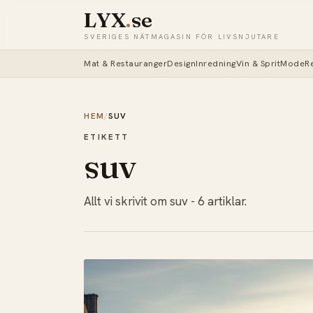
LYX
.
se
SVERIGES NÄTMAGASIN FÖR LIVSNJUTARE
Mat & Restauranger
Design
Inredning
Vin & Sprit
Mode
R
HEM
/
SUV
ETIKETT
suv
Allt vi skrivit om suv - 6 artiklar.