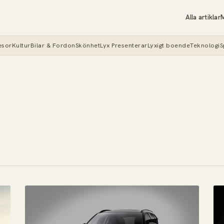
Alla artiklar
M
esor
Kultur
Bilar & Fordon
Skönhet
Lyx Presenterar
Lyxigt boende
Teknologi
S