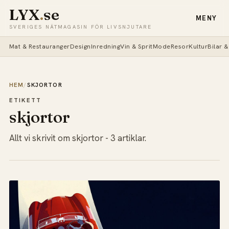
LYX
.
se
MENY
SVERIGES NÄTMAGASIN FÖR LIVSNJUTARE
Mat & Restauranger
Design
Inredning
Vin & Sprit
Mode
Resor
Kultur
Bilar 
HEM
/
SKJORTOR
ETIKETT
skjortor
Allt vi skrivit om skjortor - 3 artiklar.