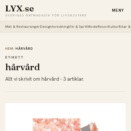
LYX
.
se
MENY
SVERIGES NÄTMAGASIN FÖR LIVSNJUTARE
Mat & Restauranger
Design
Inredning
Vin & Sprit
Mode
Resor
Kultur
Bilar 
HEM
/
HÅRVÅRD
ETIKETT
hårvård
Allt vi skrivit om hårvård - 3 artiklar.