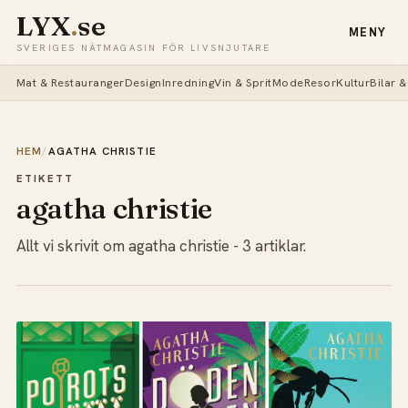
LYX
.
se
MENY
SVERIGES NÄTMAGASIN FÖR LIVSNJUTARE
Mat & Restauranger
Design
Inredning
Vin & Sprit
Mode
Resor
Kultur
Bilar 
HEM
/
AGATHA CHRISTIE
ETIKETT
agatha christie
Allt vi skrivit om agatha christie - 3 artiklar.