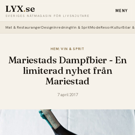
LYX
.
se
MENY
SVERIGES NÄTMAGASIN FÖR LIVSNJUTARE
Mat & Restauranger
Design
Inredning
Vin & Sprit
Mode
Resor
Kultur
Bilar 
HEM
/
VIN & SPRIT
Mariestads Dampfbier - En
limiterad nyhet från
Mariestad
7 april 2017