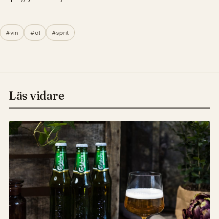
#vin
#öl
#sprit
Läs vidare