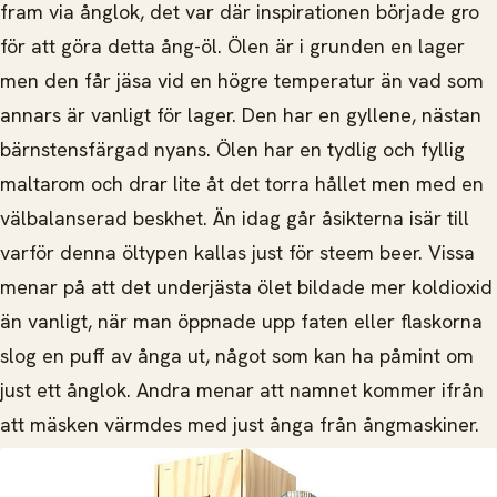
fram via ånglok, det var där inspirationen började gro
för att göra detta ång-öl. Ölen är i grunden en lager
men den får jäsa vid en högre temperatur än vad som
annars är vanligt för lager. Den har en gyllene, nästan
bärnstensfärgad nyans. Ölen har en tydlig och fyllig
maltarom och drar lite åt det torra hållet men med en
välbalanserad beskhet. Än idag går åsikterna isär till
varför denna öltypen kallas just för steem beer. Vissa
menar på att det underjästa ölet bildade mer koldioxid
än vanligt, när man öppnade upp faten eller flaskorna
slog en puff av ånga ut, något som kan ha påmint om
just ett ånglok. Andra menar att namnet kommer ifrån
att mäsken värmdes med just ånga från ångmaskiner.