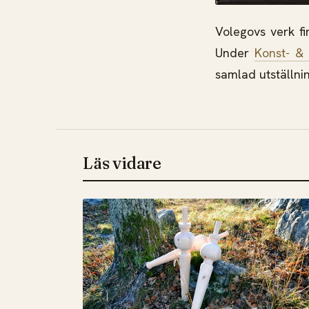
Volegovs verk fi
Under
Konst- &
samlad utställni
Läs vidare