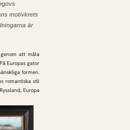
legovs
ans motivkrets
lningarna är
g genom att måla
 På Europas gator
 mänskliga formen.
s romantiska stil
 Ryssland, Europa