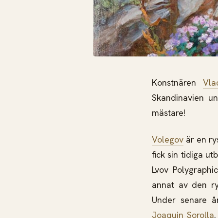
Konstnären
Vla
Skandinavien u
mästare!
Volegov
är en ry
fick sin tidiga u
Lvov Polygraphi
annat av den ry
Under senare å
Joaquin Sorolla