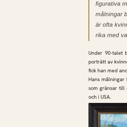
figurativa 
målningar b
är ofta kvi
rika med va
Under 90-talet 
porträtt av kvin
fick han med andr
Hans målningar h
som gränsar till
och i USA.