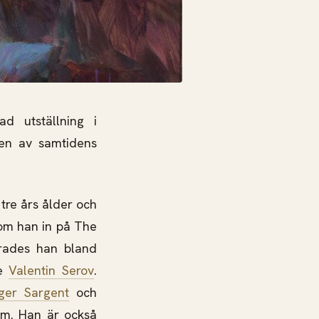
d utställning i
 en av samtidens
tre års ålder och
 kom han in på The
erades han bland
ke
Valentin Serov
.
ger Sargent
och
ism. Han är också