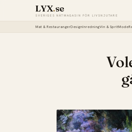
LYX
.
se
SVERIGES NÄTMAGASIN FÖR LIVSNJUTARE
Mat & Restauranger
Design
Inredning
Vin & Sprit
Mode
R
Vole
g