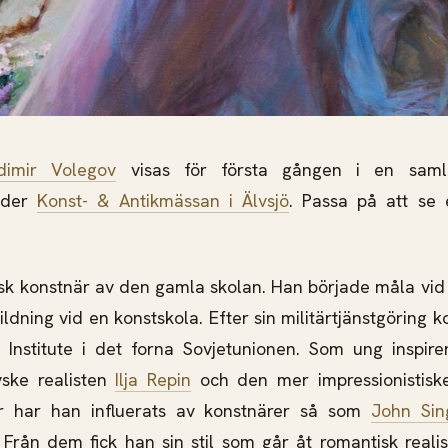
dimir Volegov
visas för första gången i en samla
nder
Konst- & Antikmässan i Älvsjö
. Passa på att se
sk konstnär av den gamla skolan. Han började måla vid 
tbildning vid en konstskola. Efter sin militärtjänstgöring
c Institute i det forna Sovjetunionen. Som ung inspir
ske realisten
Ilja Repin
och den mer impressionistis
r har han influerats av konstnärer så som
John Sin
. Från dem fick han sin stil som går åt romantisk real