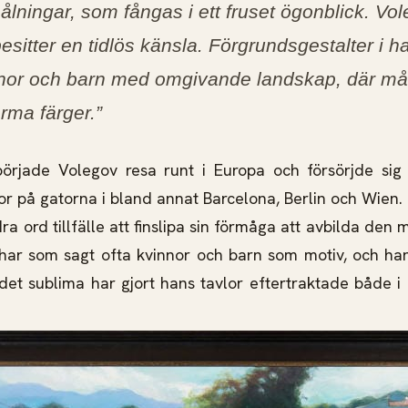
målningar, som fångas i ett fruset ögonblick. Vo
esitter en tidlös känsla. Förgrundsgestalter i h
nnor och barn med omgivande landskap, där må
rma färger.
”
började Volegov resa runt i Europa och försörjde si
nor på gatorna i bland annat Barcelona, Berlin och Wien.
a ord tillfälle att finslipa sin förmåga att avbilda den
ar som sagt ofta kvinnor och barn som motiv, och han
 det sublima har gjort hans tavlor eftertraktade både i