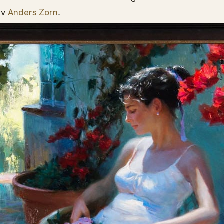
av
Anders Zorn
.