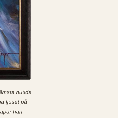
rämsta nutida
a ljuset på
kapar han