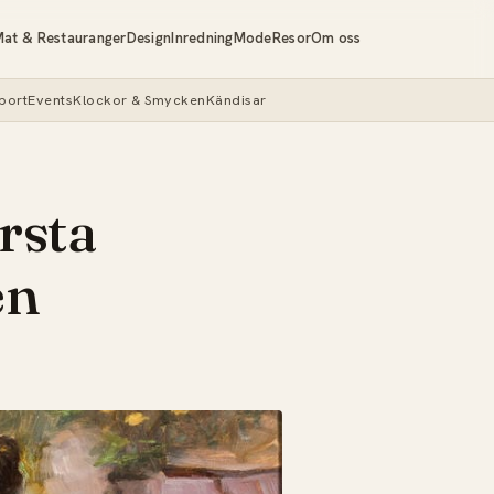
at & Restauranger
Design
Inredning
Mode
Resor
Om oss
port
Events
Klockor & Smycken
Kändisar
örsta
en