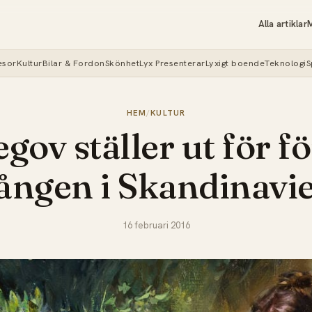
Alla artiklar
M
esor
Kultur
Bilar & Fordon
Skönhet
Lyx Presenterar
Lyxigt boende
Teknologi
S
HEM
/
KULTUR
gov ställer ut för f
ången i Skandinavi
16 februari 2016