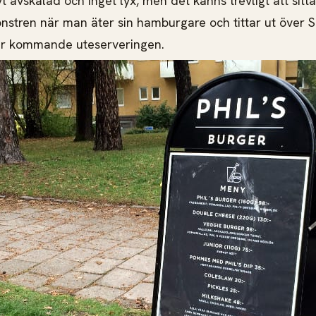
vt avskalad och inget lyx, men det känns trevligt att sitt
fönstren när man äter sin hamburgare och tittar ut öve
r kommande uteserveringen.