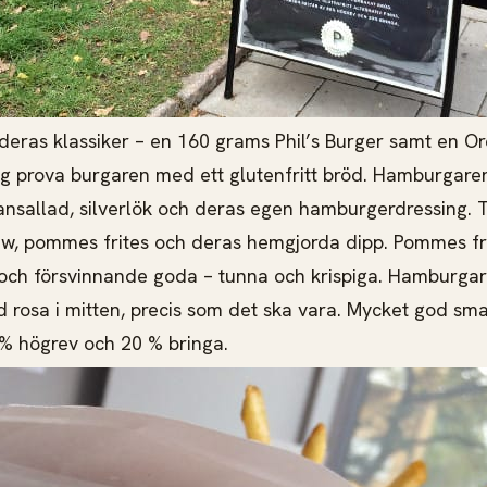
deras klassiker – en 160 grams Phil’s Burger samt en O
ag prova burgaren med ett glutenfritt bröd. Hamburgar
nsallad, silverlök och deras egen hamburgerdressing. T
aw, pommes frites och deras hemgjorda dipp. Pommes fr
och försvinnande goda – tunna och krispiga. Hamburgar
d rosa i mitten, precis som det ska vara. Mycket god sm
% högrev och 20 % bringa.