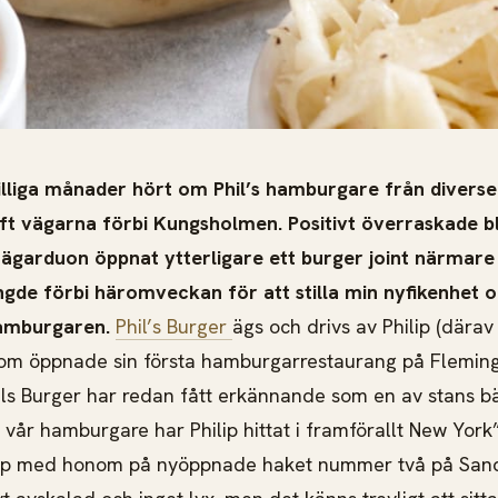
killiga månader hört om Phil’s hamburgare från diverse
ft vägarna förbi Kungsholmen. Positivt överraskade bl
t ägarduon öppnat ytterligare ett burger joint närmare
ngde förbi häromveckan för att stilla min nyfikenhet 
amburgaren.
Phil’s Burger
ägs och drivs av Philip (därav
om öppnade sin första hamburgarrestaurang på Flemingg
hils Burger har redan fått erkännande som en av stans b
ll vår hamburgare har Philip hittat i framförallt New York
ihop med honom på nyöppnade haket nummer två på Sa