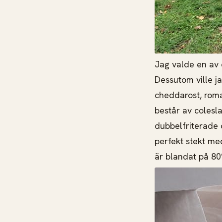
Jag valde en av 
Dessutom ville j
cheddarost, roma
består av colesl
dubbelfriterade 
perfekt stekt me
är blandat på 80