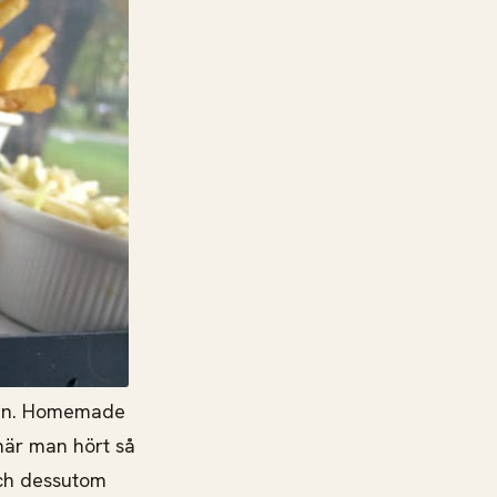
sign. Homemade
 när man hört så
och dessutom