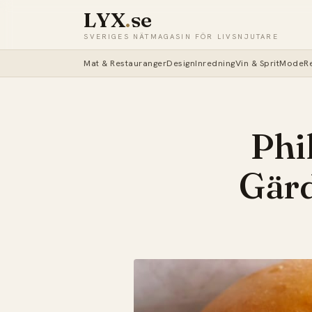
LYX
.
se
SVERIGES NÄTMAGASIN FÖR LIVSNJUTARE
Mat & Restauranger
Design
Inredning
Vin & Sprit
Mode
R
Phil
Gärd