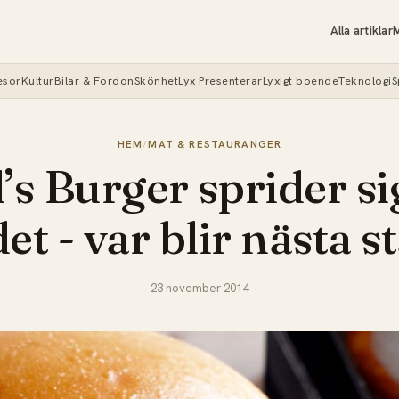
Alla artiklar
M
esor
Kultur
Bilar & Fordon
Skönhet
Lyx Presenterar
Lyxigt boende
Teknologi
S
HEM
/
MAT & RESTAURANGER
’s Burger sprider sig
et - var blir nästa st
23 november 2014