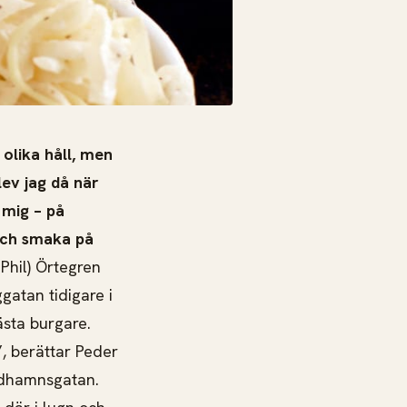
 olika håll, men
ev jag då när
 mig – på
och smaka på
 Phil) Örtegren
atan tidigare i
ästa burgare.
”, berättar Peder
ndhamnsgatan.