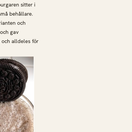
rgaren sitter i
små behållare.
rianten och
 och gav
och alldeles för