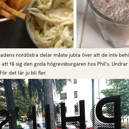
adens nordöstra delar måste jubla över att de inte behöv
att få sig den goda högrevsburgaren hos Phil’s. Undrar v
För det lär ju bli fler.