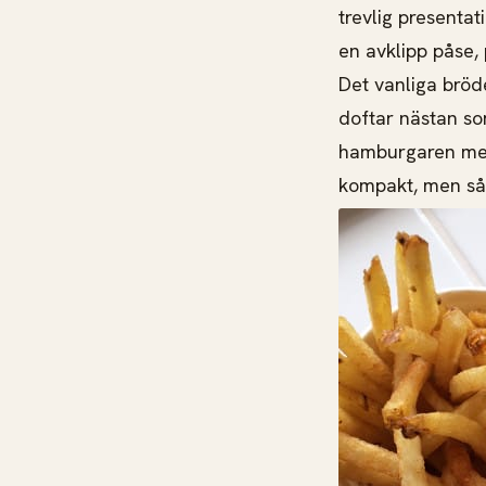
trevlig presentat
en avklipp påse,
Det vanliga bröd
doftar nästan so
hamburgaren mer 
kompakt, men så v