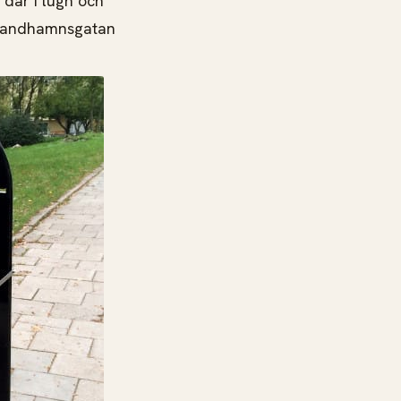
a där i lugn och
r Sandhamnsgatan