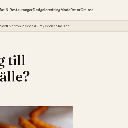
at & Restauranger
Design
Inredning
Mode
Resor
Om oss
port
Events
Klockor & Smycken
Kändisar
 till
älle?