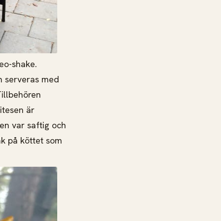
reo-shake.
en serveras med
illbehören
itesen är
en var saftig och
ak på köttet som