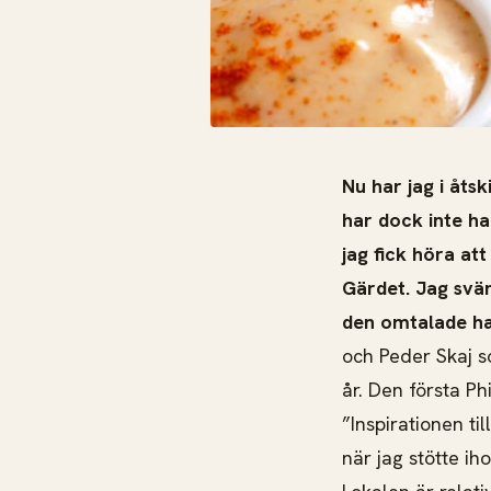
Nu har jag i åts
har dock inte ha
jag fick höra at
Gärdet. Jag svä
den omtalade h
och Peder Skaj s
år. Den första P
”Inspirationen ti
när jag stötte 