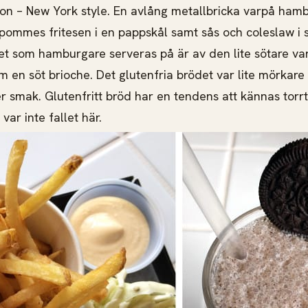
ion – New York style. En avlång metallbricka varpå hambu
 pommes fritesen i en pappskål samt sås och coleslaw i 
et som hamburgare serveras på är av den lite sötare va
m en söt brioche. Det glutenfria brödet var lite mörkare
smak. Glutenfritt bröd har en tendens att kännas torrt 
ar inte fallet här.