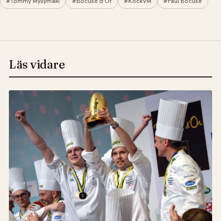
#Tommy Myllymäki
#Bocuse d'Or
#KockVM
#Paul Bocuse
Läs vidare