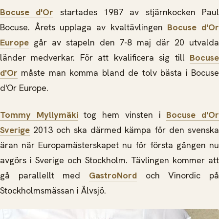
Bocuse d'Or
startades 1987 av stjärnkocken Pau
Bocuse. Årets upplaga av kvaltävlingen
Bocuse d'O
Europe
går av stapeln den 7-8 maj där 20 utvalda
länder medverkar. För att kvalificera sig till
Bocuse
d'Or
måste man komma bland de tolv bästa i Bocus
d'Or Europe.
Tommy Myllymäki
tog hem vinsten i
Bocuse d'O
Sverige
2013 och ska därmed kämpa för den svenska
äran när Europamästerskapet nu för första gången nu
avgörs i Sverige och Stockholm. Tävlingen kommer att
gå parallellt med
GastroNord
och Vinordic på
Stockholmsmässan i Älvsjö.