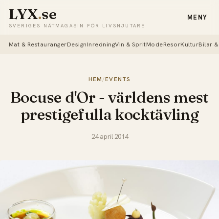
LYX
.
se
MENY
SVERIGES NÄTMAGASIN FÖR LIVSNJUTARE
Mat & Restauranger
Design
Inredning
Vin & Sprit
Mode
Resor
Kultur
Bilar 
HEM
/
EVENTS
Bocuse d'Or - världens mest
prestigefulla kocktävling
24 april 2014