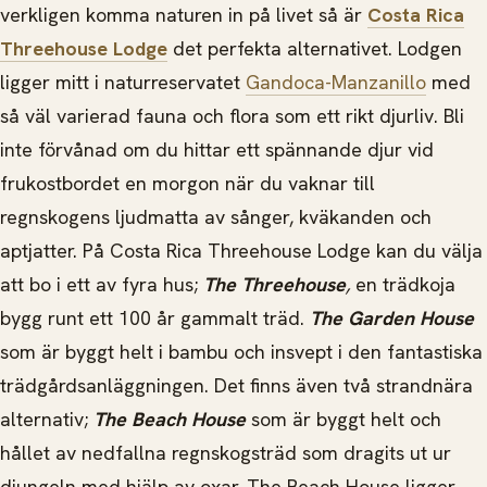
verkligen komma naturen in på livet så är
Costa Rica
Threehouse Lodge
det perfekta alternativet. Lodgen
ligger mitt i naturreservatet
Gandoca-Manzanillo
med
så väl varierad fauna och flora som ett rikt djurliv. Bli
inte förvånad om du hittar ett spännande djur vid
frukostbordet en morgon när du vaknar till
regnskogens ljudmatta av sånger, kväkanden och
aptjatter. På Costa Rica Threehouse Lodge kan du välja
att bo i ett av fyra hus;
The Threehouse
,
en trädkoja
bygg runt ett 100 år gammalt träd.
The Garden House
som är byggt helt i bambu och insvept i den fantastiska
trädgårdsanläggningen. Det finns även två strandnära
alternativ;
The Beach House
som är byggt helt och
hållet av nedfallna regnskogsträd som dragits ut ur
djungeln med hjälp av oxar. The Beach House ligger