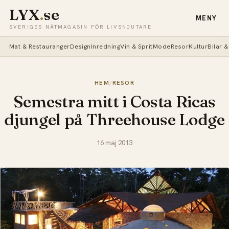
LYX
.
se
MENY
SVERIGES NÄTMAGASIN FÖR LIVSNJUTARE
Mat & Restauranger
Design
Inredning
Vin & Sprit
Mode
Resor
Kultur
Bilar 
HEM
/
RESOR
Semestra mitt i Costa Ricas
djungel på Threehouse Lodge
16 maj 2013