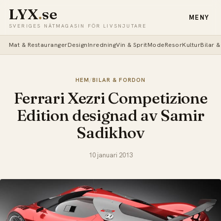
LYX
.
se
MENY
SVERIGES NÄTMAGASIN FÖR LIVSNJUTARE
Mat & Restauranger
Design
Inredning
Vin & Sprit
Mode
Resor
Kultur
Bilar 
HEM
/
BILAR & FORDON
Ferrari Xezri Competizione
Edition designad av Samir
Sadikhov
10 januari 2013