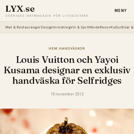
LYX
.
se
MENY
SVERIGES NÄTMAGASIN FÖR LIVSNJUTARE
Mat & Restauranger
Design
Inredning
Vin & Sprit
Mode
Resor
Kultur
Bilar 
HEM
/
HANDVÄSKOR
Louis Vuitton och Yayoi
Kusama designar en exklusiv
handväska för Selfridges
15 november 2012