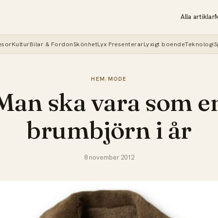
Alla artiklar
M
esor
Kultur
Bilar & Fordon
Skönhet
Lyx Presenterar
Lyxigt boende
Teknologi
S
HEM
/
MODE
Man ska vara som e
brumbjörn i år
8 november 2012