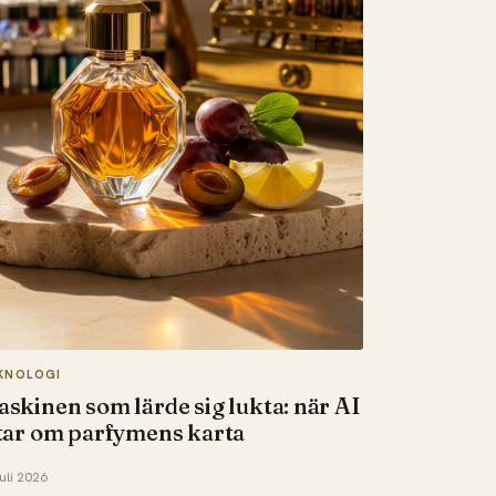
KNOLOGI
skinen som lärde sig lukta: när AI
tar om parfymens karta
juli 2026