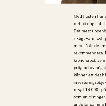
Med hösten här o
det bli dags att
Det mest uppenba
riktigt varm och
med så är det m
rekommendera. Mes
kronorsrock av m
präglad av högst
känner att det hä
investeringsobje
drygt 14 000 sp
som en distingera
ungefär samma k