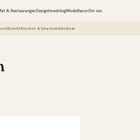
at & Restauranger
Design
Inredning
Mode
Resor
Om oss
port
Events
Klockor & Smycken
Kändisar
n