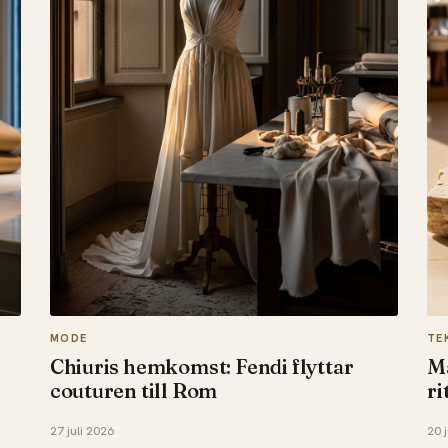
MODE
TE
Chiuris hemkomst: Fendi flyttar
Ma
couturen till Rom
ri
27 juli 2026
20 