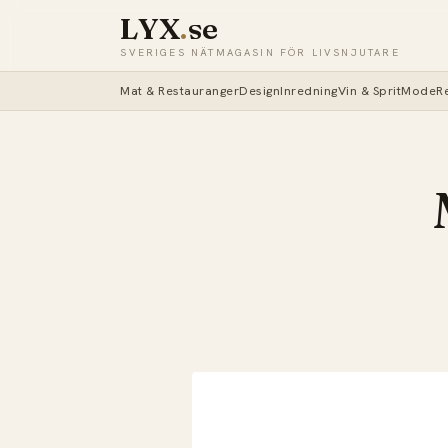
LYX
.
se
SVERIGES NÄTMAGASIN FÖR LIVSNJUTARE
Mat & Restauranger
Design
Inredning
Vin & Sprit
Mode
R