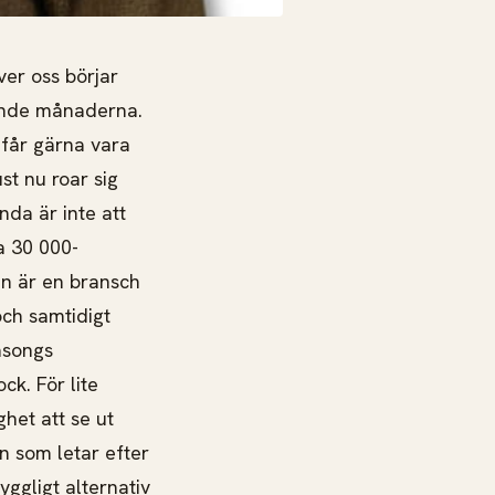
ver oss börjar
mande månaderna.
får gärna vara
st nu roar sig
nda är inte att
a 30 000-
in är en bransch
ch samtidigt
äsongs
k. För lite
ghet att se ut
n som letar efter
gligt alternativ