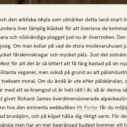
ch den arktiska iskyla som utmärker detta land snart ö
 fundera över lämplig klädsel för att överleva de kom
ra och nödvändiga plagget just nu är överrocken. Den 
 gosig. Om man kollar på vad de stora modevaruhusen ju
ycket fårskinnskragar och mycket
päls. Just det sistnäm
t för att det är så bittert att få färg kastad på sin ny
ilitanta veganer, men också på grund av att pälsindustr
 tveksam moral. Om du ändå är ute efter pälskänslan, o
r med att se kramgod ut är helt rätt i år, så är denna s
kt givet: Richard James överdimensionerade alpackaullroc
änn hos den eminenta webbutiken
Mr Porter
får du möjli
d brunbjörn, och på köpet hålla dig riktigt varm. För de
änsla men har en mer begränsad budget kommer ett hyg